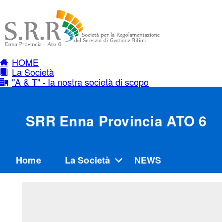
HOME
La Società
"A & T" - la nostra società di scopo
SRR Enna Provincia ATO 6
Home
La Società
NEWS