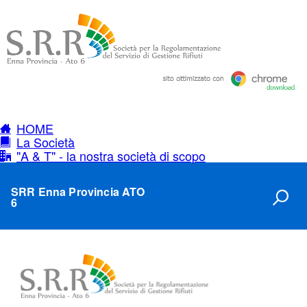
HOME
La Società
"A & T" - la nostra società di scopo
SRR Enna Provincia ATO
6