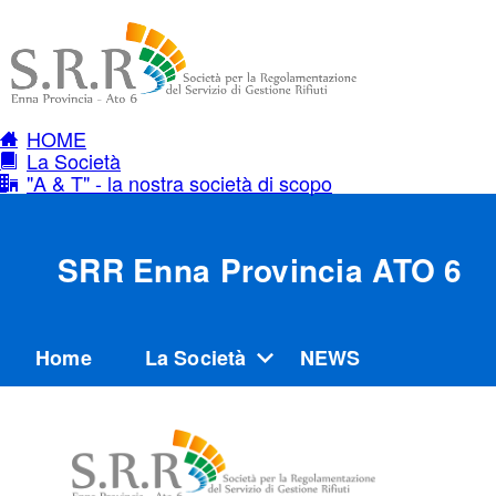
HOME
La Società
"A & T" - la nostra società di scopo
SRR Enna Provincia ATO 6
Home
La Società
NEWS